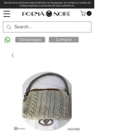
Somos uma empresa especializada no desapego, na compra e venda de
bolsas originais e produtos de luxo autênticos.
Desapegue
Compre