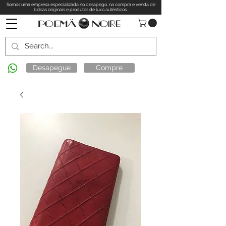
Somos uma empresa especializada no desapego, na compra e venda de
bolsas originais e produtos de luxo autênticos.
Desapegue
Compre