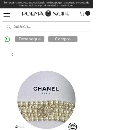
Somos uma empresa especializada no desapego, na compra e venda de
bolsas originais e produtos de luxo autênticos.
Desapegue
Compre