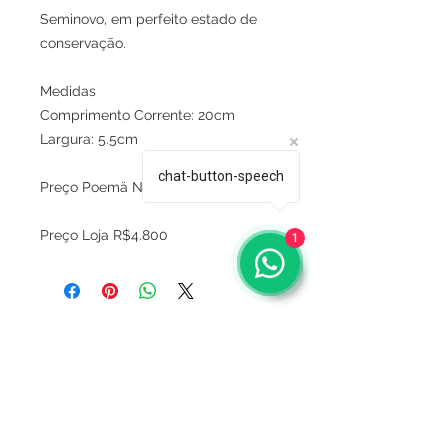
Seminovo, em perfeito estado de
conservação.
Medidas
Comprimento Corrente: 20cm
Largura: 5.5cm
chat-button-speech
Preço Poemä Noire R$2.200
Preço Loja R$4.800
1
Sobre
Política de privacidade
Termos e condições
Este site é seguro ?