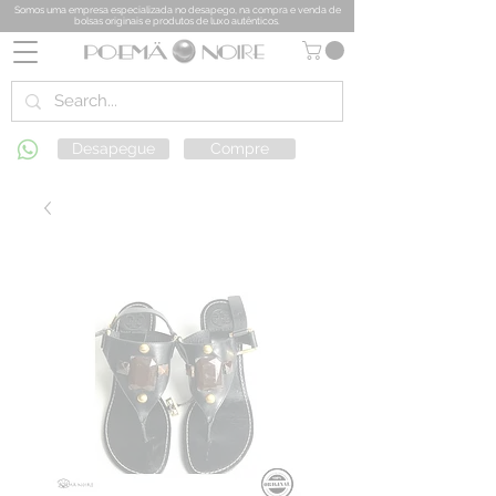
Somos uma empresa especializada no desapego, na compra e venda de
bolsas originais e produtos de luxo autênticos.
Desapegue
Compre