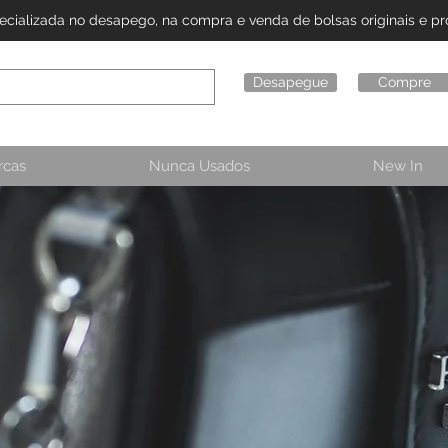
alizada no desapego, na compra e venda de bolsas originais e pro
Desapegue
Compre
rcas
Nunca Usados
New In