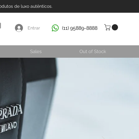
dutos de luxo autênticos.
(11) 95889-8888
Entrar
Sales
Out of Stock