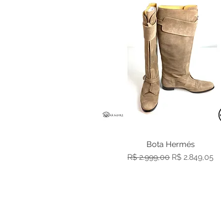
Bota Hermés
Visualização rápida
Preço normal
Preço promo
R$ 2.999,00
R$ 2.849,05