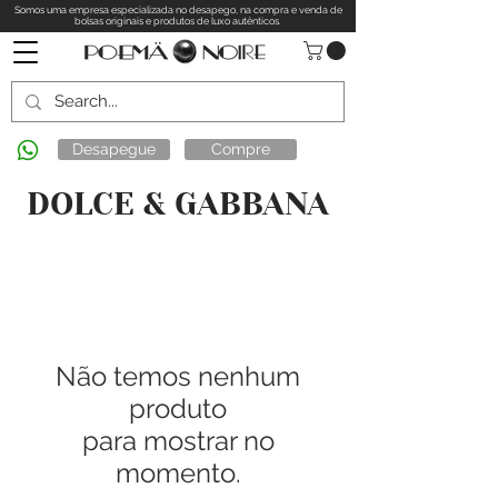
Somos uma empresa especializada no desapego, na compra e venda de
bolsas originais e produtos de luxo autênticos.
Desapegue
Compre
DOLCE & GABBANA
Não temos nenhum
produto
para mostrar no
momento.