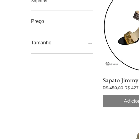
Sapatos
Preço
R$ 427
R$ 599
Tamanho
36
38
39
40
Sapato Jimmy
Visua
Preço normal
Preço 
R$ 450,00
R$ 427
Adicio