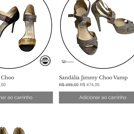
 Choo
Sandália Jimmy Choo Vamp
lização rápida
Visualização rápida
promocional
Preço normal
Preço promocional
,50
R$ 499,00
R$ 474,05
nar ao carrinho
Adicionar ao carrinho