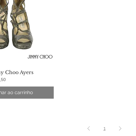
my Choo Ayers
lização rápida
promocional
,50
nar ao carrinho
1