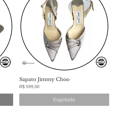
Sapato Jimmy Choo
Visualização rápida
Preço
R$ 599,00
Esgotado