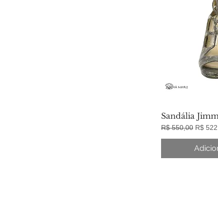
Sandália Jim
Visua
Preço normal
Preço 
R$ 550,00
R$ 522
Adicio