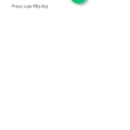
Preço Loja R$5.655
Sobre
Política de privacidade
Termos e condições
Este site é seguro ?
Termos de Consignação
Mídia
Entregas
FAQ
Fale conosco
Trocas e devoluções