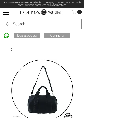
Somos uma empresa especializada no desapego, na compra e venda de
bolsas originais e produtos de luxo autênticos.
Desapegue
Compre