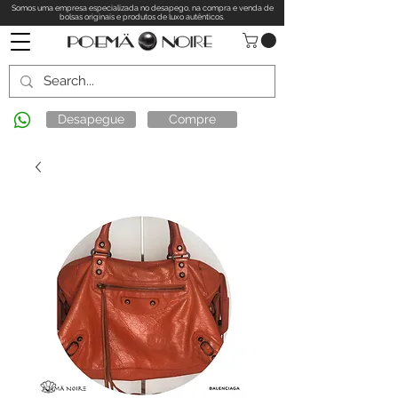
Somos uma empresa especializada no desapego, na compra e venda de
bolsas originais e produtos de luxo autênticos.
Desapegue
Compre