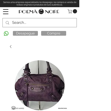
Somos uma empresa especializada no desapego, na compra e venda de
bolsas originais e produtos de luxo autênticos.
Desapegue
Compre