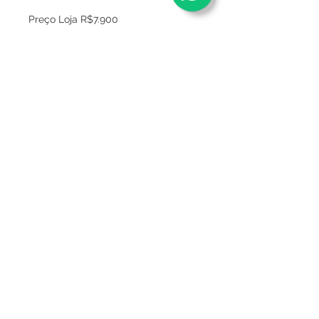
Preço Loja R$7.900
Sobre
Política de privacidade
Termos e condições
Este site é seguro ?
Termos de Consignação
Mídia
Entregas
FAQ
Fale conosco
Trocas e devoluções