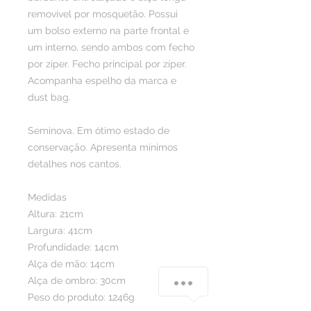
removível por mosquetão. Possui 
um bolso externo na parte frontal e 
um interno, sendo ambos com fecho 
por zíper. Fecho principal por zíper. 
Acompanha espelho da marca e 
dust bag. 

Seminova. Em ótimo estado de 
conservação. Apresenta mínimos 
detalhes nos cantos.

Medidas

Altura: 21cm

Largura: 41cm

Profundidade: 14cm

Alça de mão: 14cm

chat-button-speech
Alça de ombro: 30cm

Peso do produto: 1246g
