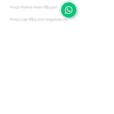
1
Preço Poemä Noire R$4.500

Preço Loja R$12.000 (esgotada na 
loja)
Sobre
Política de privacidade
Termos e condições
Este site é seguro ?
Termos de Consignação
Mídia
Entregas
FAQ
Fale conosco