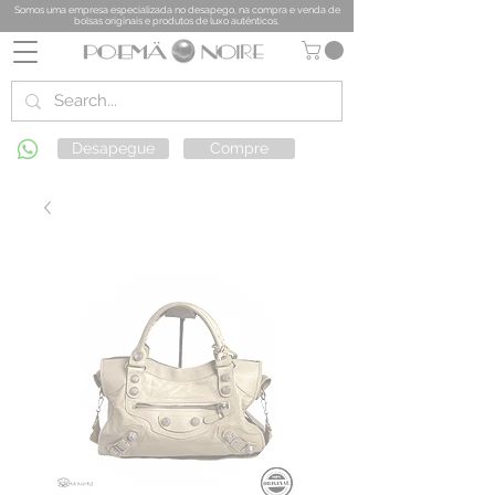
Somos uma empresa especializada no desapego, na compra e venda de
bolsas originais e produtos de luxo autênticos.
Desapegue
Compre