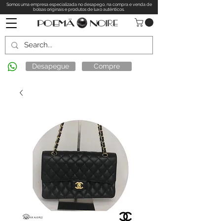
Somos uma empresa especializada no desapego, na compra e venda de
bolsas originais e produtos de luxo autênticos.
Desapegue
Compre