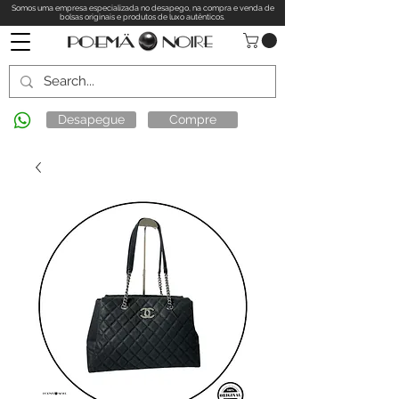
Somos uma empresa especializada no desapego, na compra e venda de
bolsas originais e produtos de luxo autênticos.
Desapegue
Compre