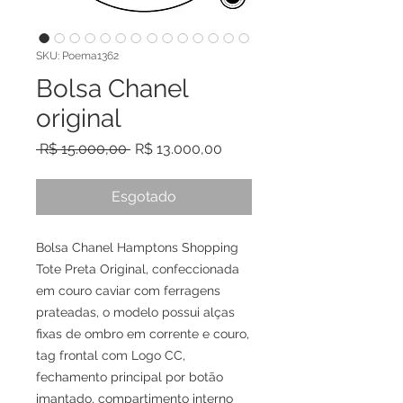
SKU: Poema1362
Bolsa Chanel
original
Preço normal
Preço promocional
 R$ 15.000,00 
R$ 13.000,00
Esgotado
Bolsa Chanel Hamptons Shopping
Tote Preta Original, confeccionada
em couro caviar com ferragens
prateadas, o modelo possui alças
fixas de ombro em corrente e couro,
tag frontal com Logo CC,
fechamento principal por botão
imantado, compartimento interno