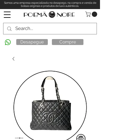
Somos uma empresa especializada no desapego, na compra e venda de
bolsas originais e produtos de luxo autênticos.
Desapegue
Compre