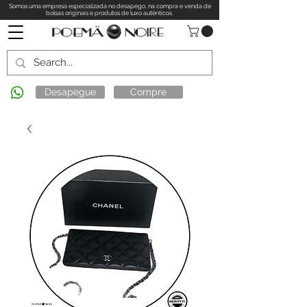
Somos uma empresa especializada no desapego, na compra e venda de
bolsas originais e produtos de luxo autênticos.
Desapegue
Compre