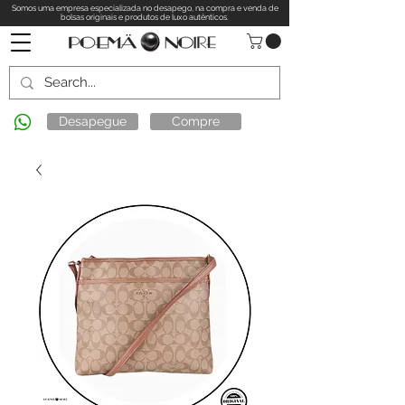
Somos uma empresa especializada no desapego, na compra e venda de
bolsas originais e produtos de luxo autênticos.
Desapegue
Compre