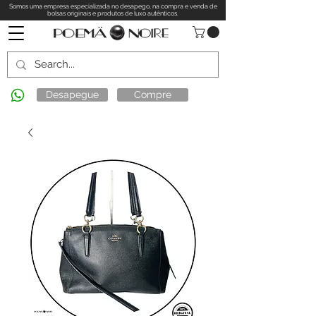
Somos uma empresa especializada no desapego, na compra e venda de
bolsas originais e produtos de luxo autênticos.
Desapegue
Compre