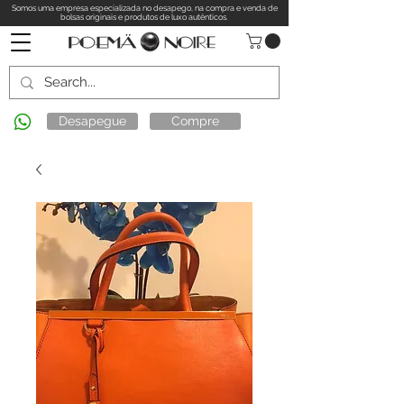
Somos uma empresa especializada no desapego, na compra e venda de
bolsas originais e produtos de luxo autênticos.
Desapegue
Compre