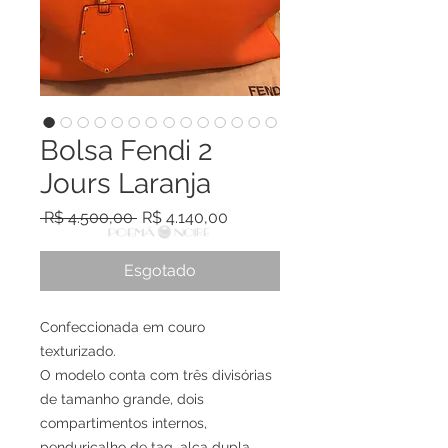
Bolsa Fendi 2
Jours Laranja
Preço normal
Preço promocional
 R$ 4.500,00 
R$ 4.140,00
Esgotado
Confeccionada em couro
texturizado.
O modelo conta com três divisórias
de tamanho grande, dois
compartimentos internos,
penduricalho de tag, alça dupla