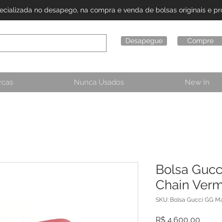
alizada no desapego, na compra e venda de bolsas originais e pro
Desapegue
Compre
rcas
Nunca Usados
New In
Bolsa Guc
Chain Ver
SKU: Bolsa Gucci GG M
Preço
R$ 4.600,00