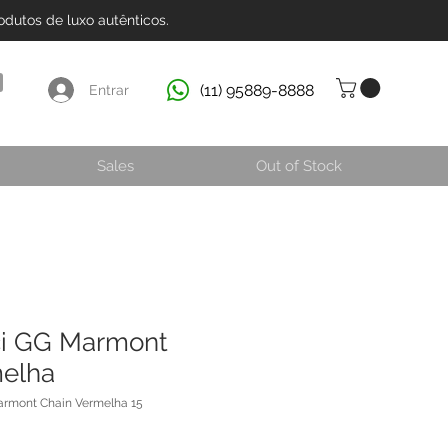
dutos de luxo autênticos.
(11) 95889-8888
Entrar
Sales
Out of Stock
ci GG Marmont
melha
armont Chain Vermelha 15