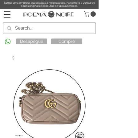
Somos uma empresa especializada no desapego, na compra e venda de
bolsas originais e produtos de luxo autênticos.
Desapegue
Compre