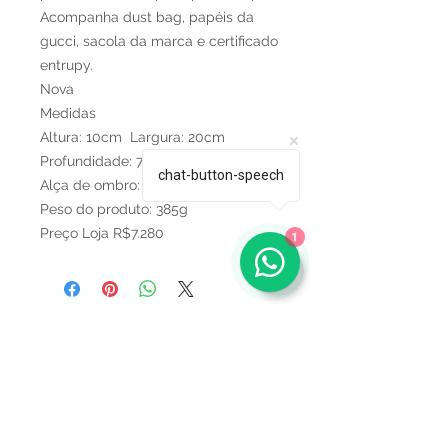
Acompanha dust bag, papéis da
gucci, sacola da marca e certificado
entrupy.
Nova
Medidas
Altura: 10cm Largura: 20cm
Profundidade: 7cm
chat-button-speech
Alça de ombro: 56cm
Peso do produto: 385g
Preço Loja R$7.280
1
Sobre
Política de privacidade
Termos e condições
Este site é seguro ?