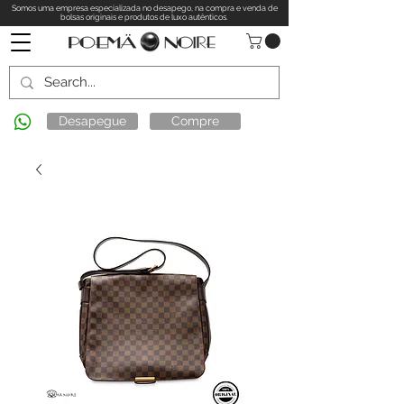
Somos uma empresa especializada no desapego, na compra e venda de
bolsas originais e produtos de luxo autênticos.
Desapegue
Compre