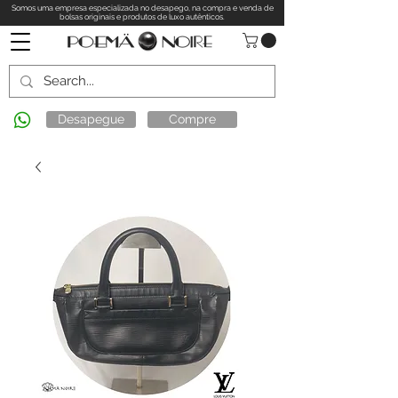
Somos uma empresa especializada no desapego, na compra e venda de
bolsas originais e produtos de luxo autênticos.
Desapegue
Compre