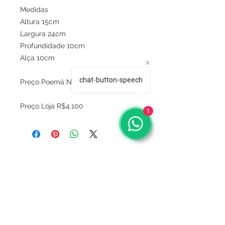
Medidas
Altura 15cm
Largura 24cm
Profundidade 10cm
Alça 10cm
chat-button-speech
Preço Poemä Noire R$990
Preço Loja R$4.100
1
Sobre
Política de privacidade
Termos e condições
Este site é seguro ?
Termos de Consignação