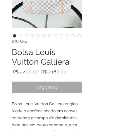
SKU: blvg
Bolsa Louis
Vuitton Galliera
Preço
Preço
 R$ 2.400,00 
R$ 2.160,00
normal
promocional
Esgotado
Bolsa Louis Vuitton Galliera original.
Modelo confeccionado em canvas,
contendo estampa de damiér azul,
detalhes em couro caramelo, alça