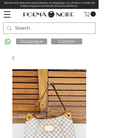
Somos uma empresa especializada no desapego, na compra e venda de
bolsas originais e produtos de luxo autênticos.
Desapegue
Compre