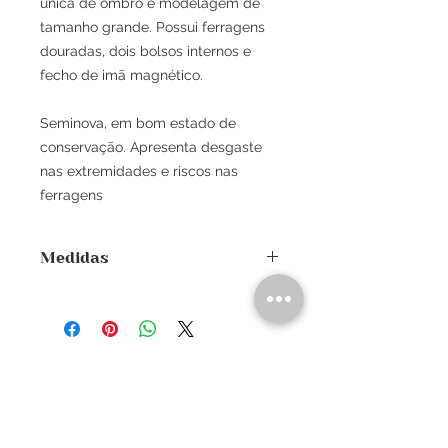
única de ombro e modelagem de
tamanho grande. Possui ferragens
douradas, dois bolsos internos e
fecho de imã magnético.
Seminova, em bom estado de
conservação. Apresenta desgaste
nas extremidades e riscos nas
ferragens
Medidas
Altura: 29cm
Largura: 39cm
Profundidade: 11,5cm
Alça de mão: -
Alça de ombro: 23cm
Sobre
Política de privacidade
Termos e condições