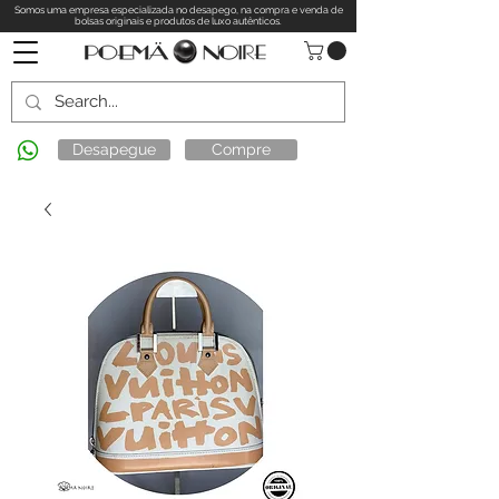
Somos uma empresa especializada no desapego, na compra e venda de
bolsas originais e produtos de luxo autênticos.
Desapegue
Compre