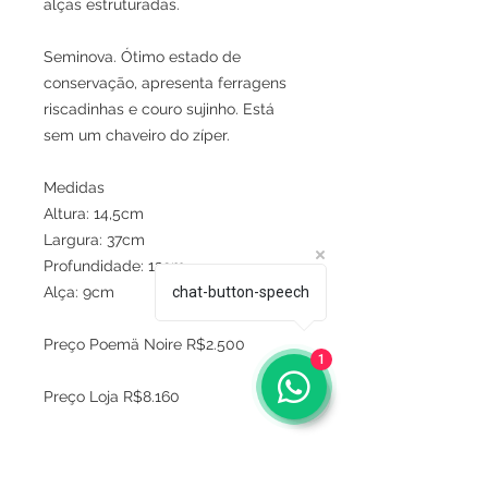
alças estruturadas.

Seminova. Ótimo estado de 
conservação, apresenta ferragens 
riscadinhas e couro sujinho. Está 
sem um chaveiro do zíper. 

Medidas 

Altura: 14,5cm

Largura: 37cm 

Profundidade: 12cm

chat-button-speech
Alça: 9cm

Preço Poemä Noire R$2.500

1
Preço Loja R$8.160