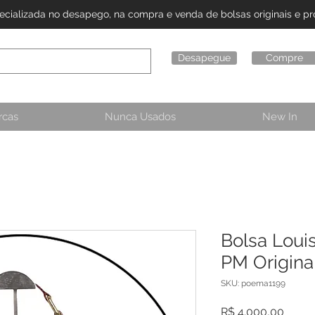
alizada no desapego, na compra e venda de bolsas originais e pro
Desapegue
Compre
rcas
Nunca Usados
New In
Bolsa Louis
PM Origina
SKU: poema1199
Preço
R$ 4.000,00