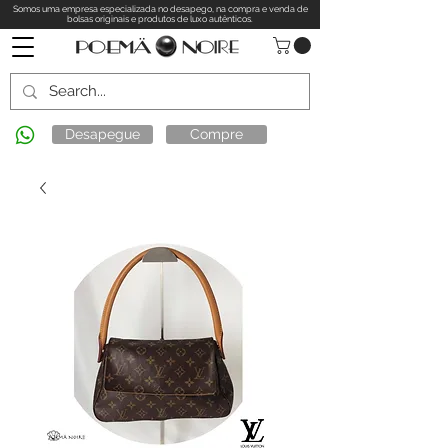
Somos uma empresa especializada no desapego, na compra e venda de
bolsas originais e produtos de luxo autênticos.
Desapegue
Compre