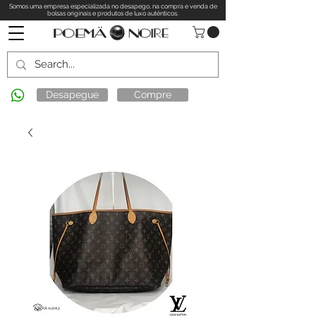
Somos uma empresa especializada no desapego, na compra e venda de
bolsas originais e produtos de luxo autênticos.
Desapegue
Compre