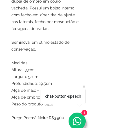
dupla de ombro em couro
vachetta. Possui um bolso interno
com fecho em zíper, tira de ajuste
nas laterais, fecho por mosquetão e
ferragens douradas.
Seminova, em ótimo estado de
conservação.
Medidas
Altura: 33cm
Largura: 52cm
Profundidade: 19.5cm
Alça de mão: -
chat-button-speech
Alça de ombro: 21.5cm
Peso do produto: 691g
1
Preço Poemä Noire R$3.900