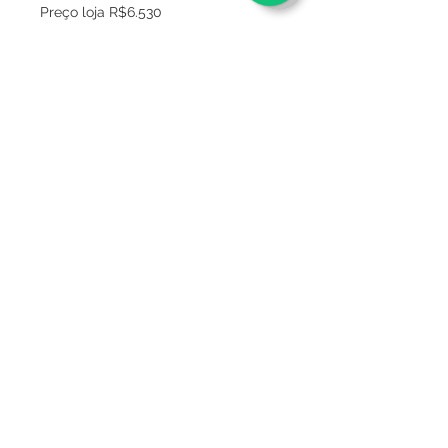
Preço loja R$6.530
Sobre
Política de privacidade
Termos e condições
Este site é seguro ?
Termos de Consignação
Mídia
Entregas
FAQ
Fale conosco
Trocas e devoluções