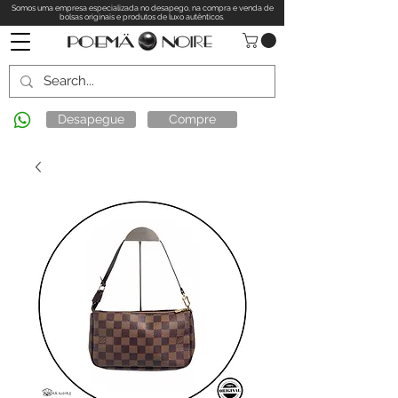
Somos uma empresa especializada no desapego, na compra e venda de
bolsas originais e produtos de luxo autênticos.
Desapegue
Compre