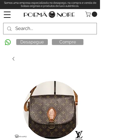
Somos uma empresa especializada no desapego, na compra e venda de
bolsas originais e produtos de luxo autênticos.
Desapegue
Compre