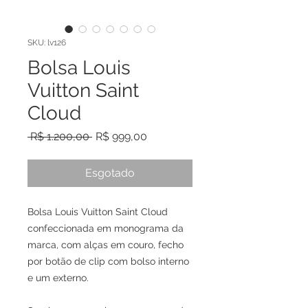
SKU: lv126
Bolsa Louis
Vuitton Saint
Cloud
Preço normal
Preço promocional
 R$ 1.200,00 
R$ 999,00
Esgotado
Bolsa Louis Vuitton Saint Cloud
confeccionada em monograma da
marca, com alças em couro, fecho
por botão de clip com bolso interno
e um externo.