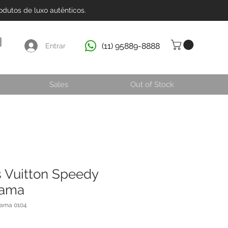
dutos de luxo autênticos.
(11) 95889-8888
Entrar
Sales
Out of Stock
s Vuitton Speedy
rama
rama 0104