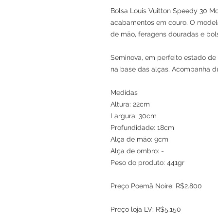
Bolsa Louis Vuitton Speedy 30 
acabamentos em couro. O modelo
de mão, feragens douradas e bols
Seminova, em perfeito estado d
na base das alças. Acompanha d
Medidas
Altura: 22cm
Largura: 30cm
Profundidade: 18cm
Alça de mão: 9cm
Alça de ombro: -
Peso do produto: 441gr
Preço Poemä Noire: R$2.800
Preço loja LV: R$5.150