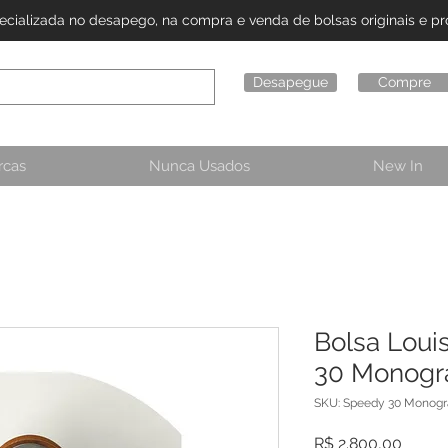
alizada no desapego, na compra e venda de bolsas originais e pro
Desapegue
Compre
rcas
Nunca Usados
New In
Bolsa Loui
30 Monog
SKU: Speedy 30 Monog
Preço
R$ 2.800,00