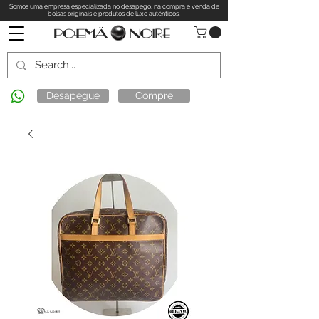
Somos uma empresa especializada no desapego, na compra e venda de
bolsas originais e produtos de luxo autênticos.
Desapegue
Compre