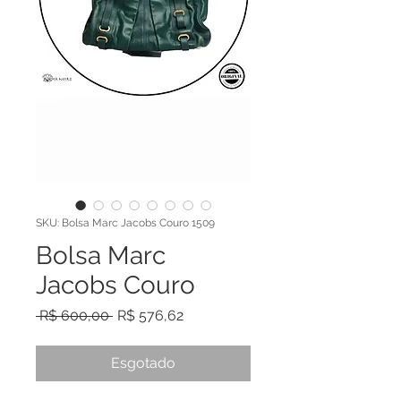
SKU: Bolsa Marc Jacobs Couro 1509
Bolsa Marc
Jacobs Couro
Preço normal
Preço promocional
 R$ 600,00 
R$ 576,62
Esgotado