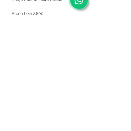
Preço Loja 2.800
Sobre
Política de privacidade
Termos e condições
Este site é seguro ?
Termos de Consignação
Mídia
Entregas
FAQ
Fale conosco
Trocas e devoluções