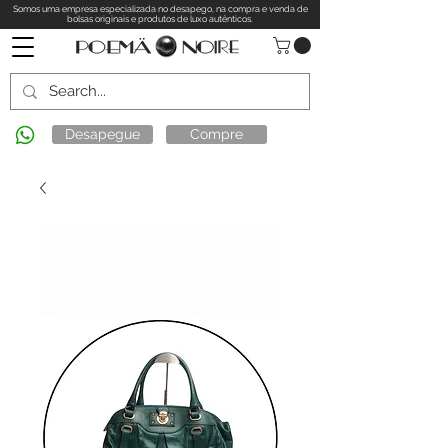
Somos uma empresa especializada no desapego, na compra e venda de
bolsas originais e produtos de luxo autênticos.
Desapegue
Compre