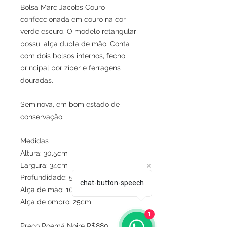
Bolsa Marc Jacobs Couro
confeccionada em couro na cor
verde escuro. O modelo retangular
possui alça dupla de mão. Conta
com dois bolsos internos, fecho
principal por zíper e ferragens
douradas.
Seminova, em bom estado de
conservação.
Medidas
Altura: 30,5cm
Largura: 34cm
Profundidade: 5,5cm
chat-button-speech
Alça de mão: 10cm
Alça de ombro: 25cm
1
Preço Poemä Noire R$880