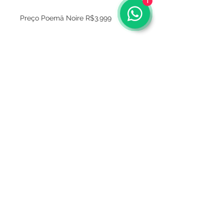
1
Preço Poemä Noire R$3.999
Preço Loja R$10.520
Sobre
Política de privacidade
Termos e condições
Este site é seguro ?
Termos de Consignação
Mídia
Entregas
FAQ
Fale conosco