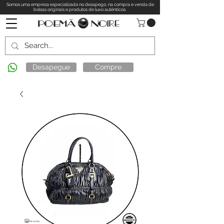
Somos uma empresa especializada no desapego, na compra e venda de
bolsas originais e produtos de luxo autênticos.
Desapegue
Compre