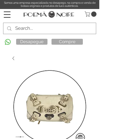
Somos uma empresa especializada no desapego, na compra e venda de
bolsas originais e produtos de luxo autênticos.
Desapegue
Compre