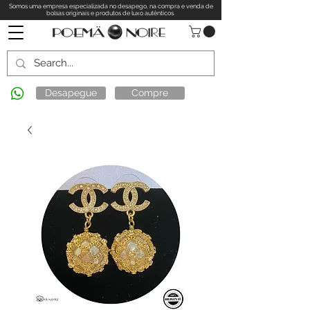
Somos uma empresa especializada no desapego, na compra e venda de
bolsas originais e produtos de luxo autênticos.
Desapegue
Compre