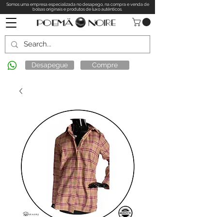
Somos uma empresa especializada no desapego, na compra e venda de
bolsas originais e produtos de luxo autênticos.
Desapegue
Compre