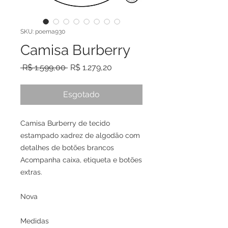
SKU: poema930
Camisa Burberry
Preço normal
Preço promocional
 R$ 1.599,00 
R$ 1.279,20
Esgotado
Camisa Burberry de tecido
estampado xadrez de algodão com
detalhes de botões brancos
Acompanha caixa, etiqueta e botões
extras.
Nova
Medidas