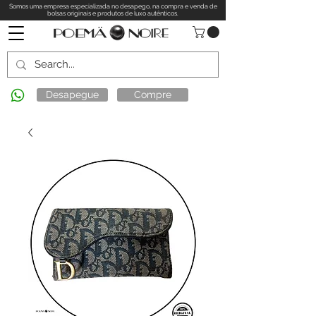
Somos uma empresa especializada no desapego, na compra e venda de
bolsas originais e produtos de luxo autênticos.
Desapegue
Compre