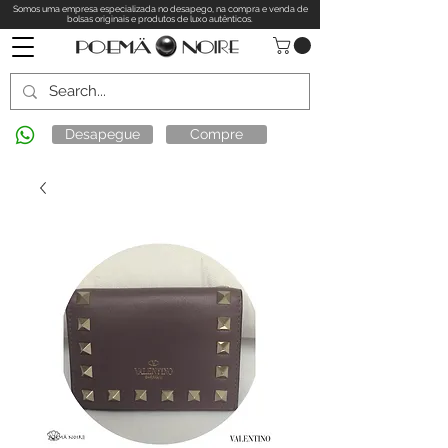
Somos uma empresa especializada no desapego, na compra e venda de
bolsas originais e produtos de luxo autênticos.
Desapegue
Compre