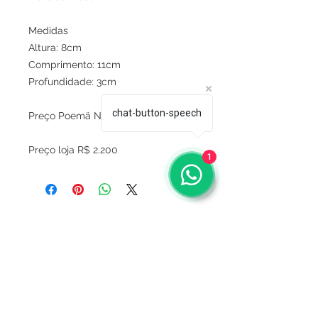
Medidas
Altura: 8cm
Comprimento: 11cm
Profundidade: 3cm
chat-button-speech
Preço Poemä Noire R$750
Preço loja R$ 2.200
1
Sobre
Política de privacidade
Termos e condições
Este site é seguro ?
Termos de Consignação