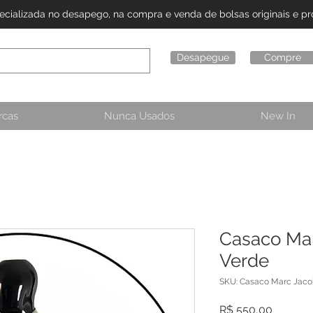
alizada no desapego, na compra e venda de bolsas originais e pro
Desapegue
Compre
rcas
Nunca Usados
New In
Casaco Mar
Verde
SKU: Casaco Marc Jacob
Preço
R$ 550,00