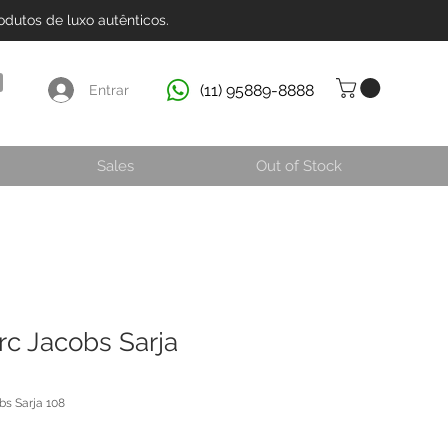
dutos de luxo autênticos.
(11) 95889-8888
Entrar
Sales
Out of Stock
c Jacobs Sarja
s Sarja 108