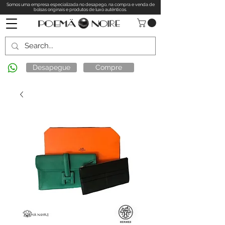
Somos uma empresa especializada no desapego, na compra e venda de
bolsas originais e produtos de luxo autênticos.
Desapegue
Compre