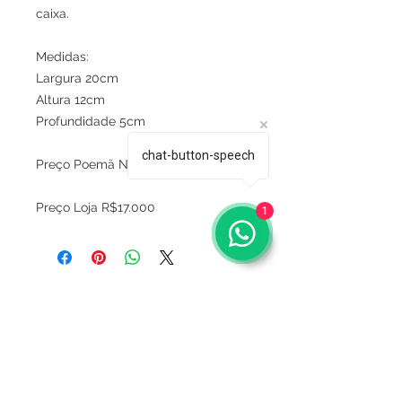
caixa.

Medidas:

Largura 20cm

Altura 12cm

Profundidade 5cm

chat-button-speech
Preço Poemä Noire R$5.950

Preço Loja R$17.000
1
Sobre
Política de privacidade
Termos e condições
Este site é seguro ?