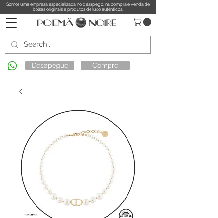
Somos uma empresa especializada no desapego, na compra e venda de
bolsas originais e produtos de luxo autênticos.
Desapegue
Compre