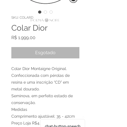
SKU: COLARD
Colar Dior
Preço
R$ 1.999,00
Esgotado
Colar Dior Montaigne Original.
Confeccionada com pérolas de
resina e uma inscrição “CD” em
metal dourado.
Seminova, em perfeito estado de
conservação.
Medidas
Comprimento ajustável: 35 - 42cm
Preço Loja R$4.500
chat-button-speech