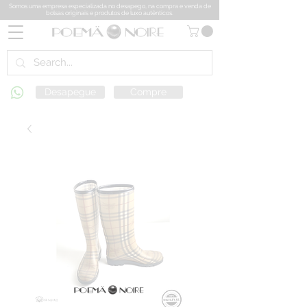
Somos uma empresa especializada no desapego, na compra e venda de
bolsas originais e produtos de luxo autênticos.
Desapegue
Compre