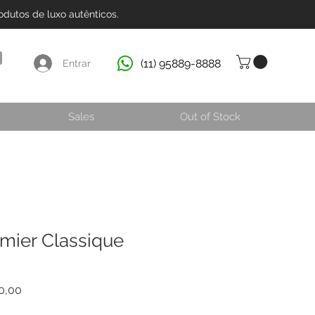
dutos de luxo autênticos.
(11) 95889-8888
Entrar
Sales
Out of Stock
mier Classique
normal
Preço promocional
0,00