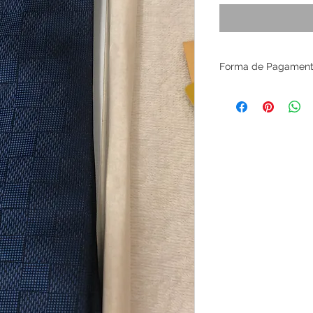
Forma de Pagamen
10 x R$55 ou R$495 
Os valores de todos
juros.
Para pagamento à vi
oferecemos 10% de d