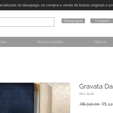
alizada no desapego, na compra e venda de bolsas originais e pro
Desapegue
Compre
rcas
Nunca Usados
New In
Gravata Da
SKU: GLVA
Preço 
 R$ 550,00 
R$ 44