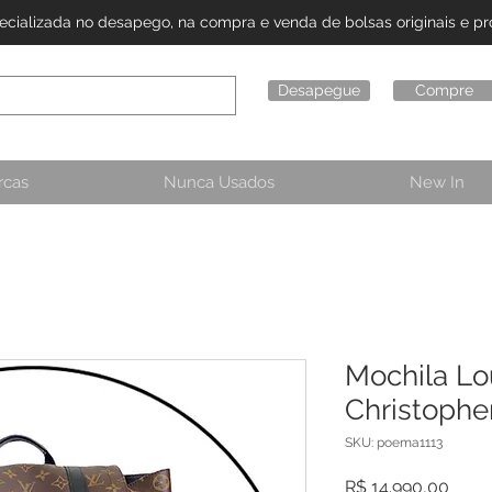
alizada no desapego, na compra e venda de bolsas originais e pro
Desapegue
Compre
rcas
Nunca Usados
New In
Mochila Lo
Christophe
SKU: poema1113
Preç
R$ 14.990,00