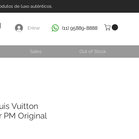
dutos de luxo autênticos.
(11) 95889-8888
Entrar
Sales
Out of Stock
uis Vuitton
r PM Original
o