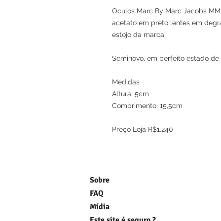
Oculos Marc By Marc Jacobs MMJ
acetato em preto lentes em degr
estojo da marca.
Seminovo, em perfeito estado de
Medidas
Altura: 5cm
Comprimento: 15,5cm
Preço Loja R$1.240
Sobre
FAQ
Mídia
Este site é seguro ?