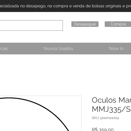
alizada no desapego, na compra e venda de bolsas originais e pro
Desapegue
Compre
rcas
Nunca Usados
New In
Oculos Mar
MMJ335/S 
SKU: poema1024
Preço
R$ 359,00