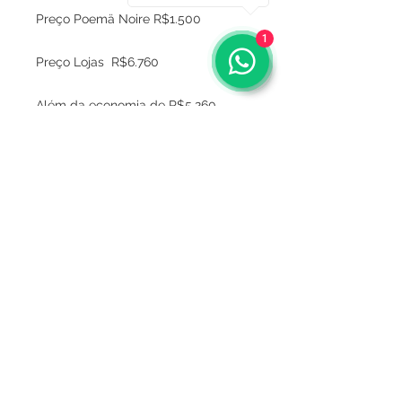
Preço Poemä Noire R$1.500
1
Preço Lojas R$6.760
Além da economia de R$5.260
ainda parcelamos em 10x sem juros.
Sobre
Política de privacidade
Termos e condições
Este site é seguro ?
Termos de Consignação
Mídia
Entregas