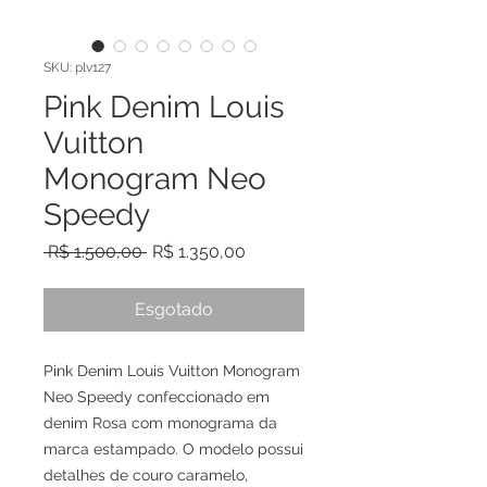
SKU: plv127
Pink Denim Louis
Vuitton
Monogram Neo
Speedy
Preço normal
Preço promocional
 R$ 1.500,00 
R$ 1.350,00
Esgotado
Pink Denim Louis Vuitton Monogram
Neo Speedy confeccionado em
denim Rosa com monograma da
marca estampado. O modelo possui
detalhes de couro caramelo,