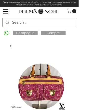
Somos uma empresa especializada no desapego, na compra e venda de
bolsas originais e produtos de luxo autênticos.
Desapegue
Compre