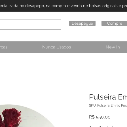
alizada no desapego, na compra e venda de bolsas originais e pro
Desapegue
Compre
rcas
Nunca Usados
New In
Pulseira Em
SKU: Pulseira Emilio Puc
Preço
R$ 550,00