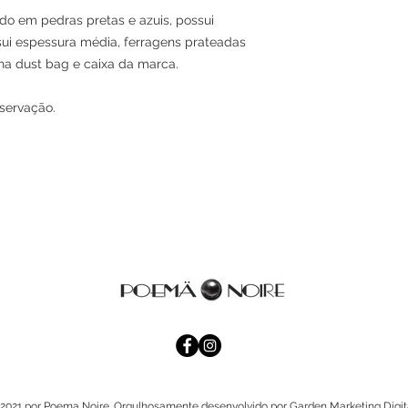
ado em pedras pretas e azuis, possui
sui espessura média, ferragens prateadas
ha dust bag e caixa da marca.
nservação.
2021 por Poema Noire. Orgulhosamente desenvolvido por
Garden Marketing Digita