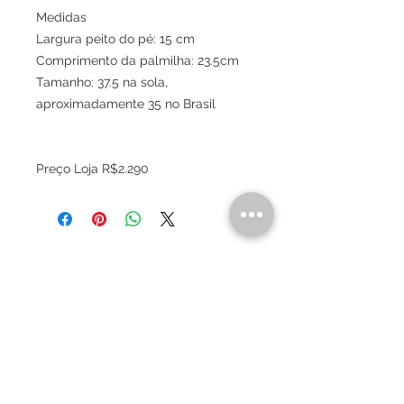
Medidas
Largura peito do pé: 15 cm
Comprimento da palmilha: 23.5cm
Tamanho: 37.5 na sola,
aproximadamente 35 no Brasil
Preço Loja R$2.290
Sobre
Política de privacidade
Termos e condições
Este site é seguro ?
Termos de Consignação