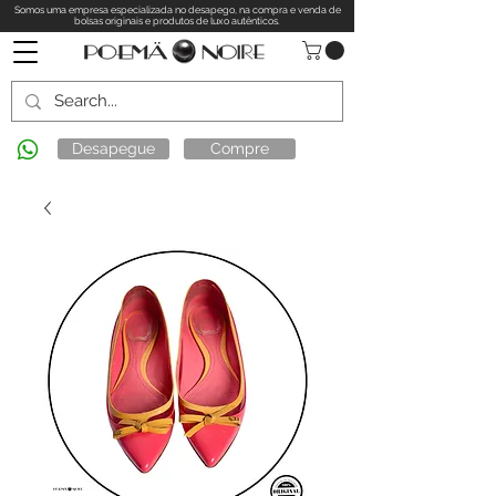
Somos uma empresa especializada no desapego, na compra e venda de
bolsas originais e produtos de luxo autênticos.
Desapegue
Compre