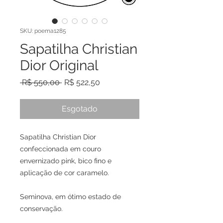
SKU: poema1285
Sapatilha Christian
Dior Original
Preço
Preço
 R$ 550,00 
R$ 522,50
normal
promocional
Esgotado
Sapatilha Christian Dior
confeccionada em couro
envernizado pink, bico fino e
aplicação de cor caramelo.
Seminova, em ótimo estado de
conservação.