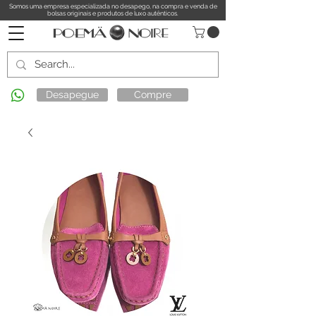
Somos uma empresa especializada no desapego, na compra e venda de
bolsas originais e produtos de luxo autênticos.
Desapegue
Compre