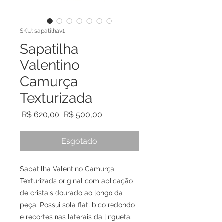
SKU: sapatilhav1
Sapatilha
Valentino
Camurça
Texturizada
Preço normal
Preço promocional
 R$ 620,00 
R$ 500,00
Esgotado
Sapatilha Valentino Camurça
Texturizada original com aplicação
de cristais dourado ao longo da
peça. Possui sola flat, bico redondo
e recortes nas laterais da lingueta.