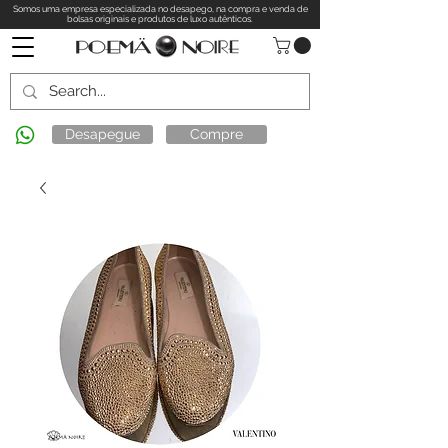
Somos uma empresa especializada no desapego, na compra e venda de
bolsas originais e produtos de luxo autênticos.
Desapegue
Compre